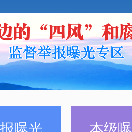
报曝光
本级曝