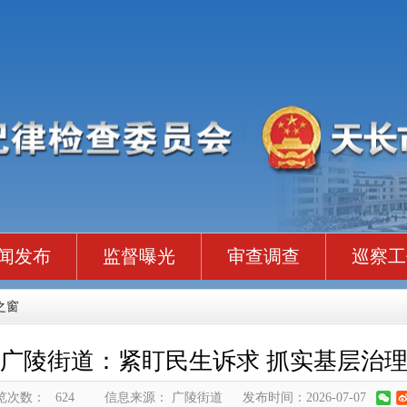
闻发布
监督曝光
审查调查
巡察工
之窗
广陵街道：紧盯民生诉求 抓实基层治
览次数：
624
信息来源： 广陵街道
发布时间：2026-07-07