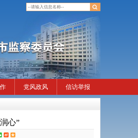
作
党风政风
信访举报
润心”