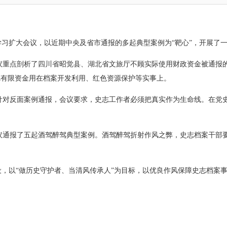
习扩大会议，以近期中央及省市通报的多起典型案例为“靶心”，开展了
会议重点剖析了四川省昭觉县、湖北省文旅厅不顾实际使用财政资金被通报
把有限资金用在档案开发利用、红色资源保护等实事上。
 针对反面案例通报，会议要求，史志工作者必须把真实作为生命线。在党
会议通报了五起酒驾醉驾典型案例。酒驾醉驾折射作风之弊，史志档案干部要
，以“做历史守护者、当清风传承人”为目标，以优良作风保障史志档案