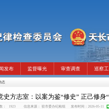
闻发布
监督曝光
审查调查
巡察工
动态
党史方志室：以案为鉴“修史” 正己修身“
数：
1923
信息来源： 驻市委办纪检组
发布时间：2026-05-11