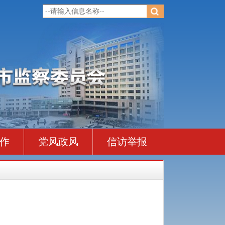
作
党风政风
信访举报