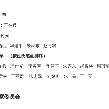
 翔
：
王在兵
冯付光
春宝
华建平
朱家东
赵将将
单：（按姓氏笔画排序）
在兵 冯付光 李春宝 华建平 朱家东 赵将将 周
学林 王丽群
张忠翠 刘绪凯 水 晶 王 琴
察委员会