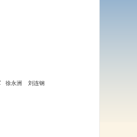
琪军 徐永洲 刘连钢