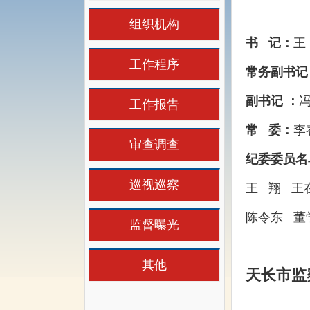
组织机构
书
记：
王
工作程序
常务副书记
副书记
：
工作报告
常
委：
李
审查调查
纪委委员名
巡视巡察
王 翔 王
陈令东 董
监督曝光
其他
天长市监