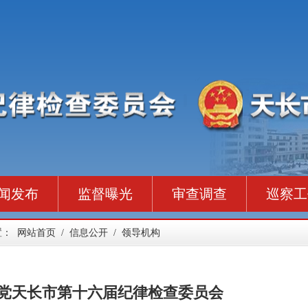
闻发布
监督曝光
审查调查
巡察工
置：
网站首页
/
信息公开
/
领导机构
党天长市第十六届纪律检查委员会