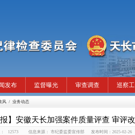
闻发布
监督曝光
审查调查
巡察工
政风
/
业务动态
报】安徽天长加强案件质量评查 审评
数：
12573
信息来源： 市纪委监委宣传部
发布时间：2025-02-26