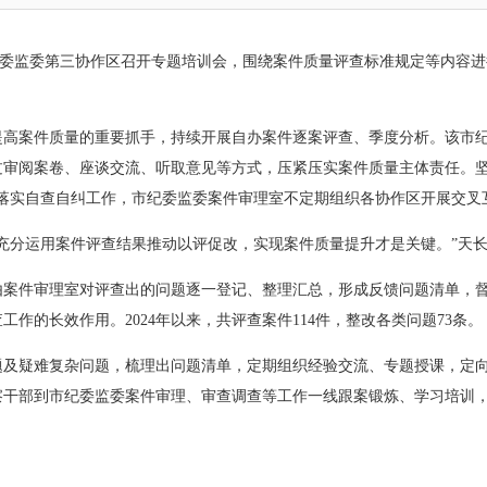
纪委监委第三协作区召开专题培训会，围绕案件质量评查标准规定等内容
提高案件质量的重要抓手，持续开展自办案件逐案评查、季度分析。该市
审阅案卷、座谈交流、听取意见等方式，压紧压实案件质量主体责任。坚
格落实自查自纠工作，市纪委监委案件审理室不定期组织各协作区开展交叉
充分运用案件评查结果推动以评促改，实现案件质量提升才是关键。”天
由案件审理室对评查出的问题逐一登记、整理汇总，形成反馈问题清单，
作的长效作用。2024年以来，共评查案件114件，整改各类问题73条。
题及疑难复杂问题，梳理出问题清单，定期组织经验交流、专题授课，定
察干部到市纪委监委案件审理、审查调查等工作一线跟案锻炼、学习培训