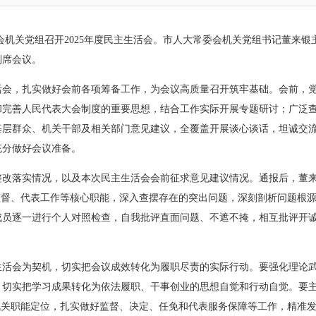
机关党组召开2025年度民主生活会。市人大常委会机关党组书记董来
列席会议。
活会，扎实做好会前各项筹备工作，为会议高质量召开筑牢基础。会前，
和完善人民代表大会制度的重要思想，结合工作实际开展专题研讨；广泛
基层群众、机关干部及相关部门意见建议，全覆盖开展谈心谈话，坦诚交
充分做好会议准备。
会整改落实情况，以及本次民主生活会会前征求意见建议情况。通报后，董
监督、代表工作等核心职能，深入查摆存在的突出问题，深刻剖析问题根
成员逐一进行个人对照检查，自我批评直面问题、不遮不掩，相互批评开
生活会为契机，切实把会议成效转化为履职尽责的实际行动。要强化理论
，切实把学习成果转化为依法履职、干事创业的思想自觉和行动自觉。要
机关职能定位，扎实做好监督、决定、任免和代表服务保障等工作，精准发