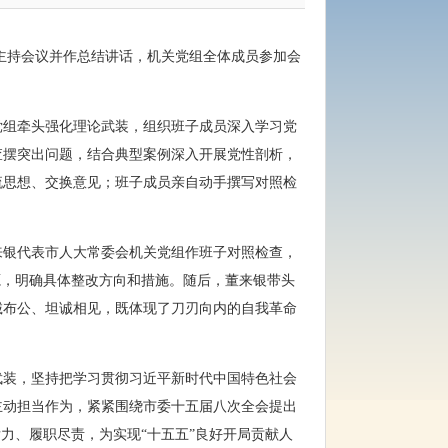
银主持会议并作总结讲话，机关党组全体成员参加会
党组牵头强化理论武装，组织班子成员深入学习党
查摆突出问题，结合典型案例深入开展党性剖析，
流思想、交换意见；班子成员亲自动手撰写对照检
来银代表市人大常委会机关党组作班子对照检查，
源，明确具体整改方向和措施。随后，董来银带头
诚布公、坦诚相见，既体现了刀刃向内的自我革命
武装，坚持把学习贯彻习近平新时代中国特色社会
主动担当作为，紧紧围绕市委十五届八次全会提出
力、履职尽责，为实现“十五五”良好开局贡献人