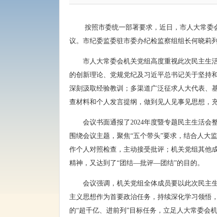
按照市委统一部署要求，近日，市人大常委会
议。市纪委监委驻市委办纪检监察组组长何晓莉
市人大常委会机关党组高度重视此次民主生
的创新理论、党规党纪及习近平总书记关于坚持
深刻汲取经验教训；多渠道广泛征求人大代表、
查材料和个人发言提纲，做到见人见事见思想，
会议书面通报了2024年度暨专题民主生活
围绕会议主题，聚焦“五个带头”要求，结合人大
作个人对照检查，主动接受批评；机关党组其他
精神，又达到了“团结—批评—团结
”的目的。
会议强调，机关党组全体成员要以此次民主
主义思想作为首要政治任务，持续深化学习领悟
的“超千亿、进前列”目标任务，立足人大常委会