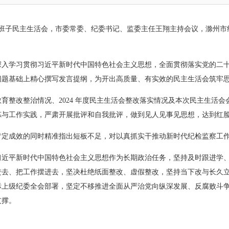
度领导班子民主生活会，市委常委、纪委书记、监委主任王翔主持会议，滁州
深入学习贯彻习近平新时代中国特色社会主义思想，全面贯彻落实党的二
问题基础上精心撰写发言提纲，为开出高质量、有实效的民主生活会筑牢
育整改整治情况、2024 年度民主生活会整改落实情况及本次民主生活
炼与工作实践，严肃开展批评和自我批评，做到见人见事见思想，达到红
肯定成效的同时精准指出短板不足，对以真抓实干推动新时代纪检监察工
习近平新时代中国特色社会主义思想作为长期政治任务，坚持及时跟进学
进去、把工作摆进去，坚决杜绝纸面整改、虚假整改，坚持当下改与长久
标上级纪委全会部署，坚定不移推进全面从严治党向纵深发展、反腐败斗
支撑。