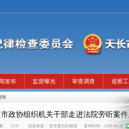
闻发布
监督曝光
审查调查
巡察工
要闻
长市政协组织机关干部走进法院旁听案件
数：
3170
信息来源： 驻市委办纪检组
发布时间：2026-04-28