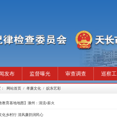
闻发布
监督曝光
审查调查
巡察工
置：
网站首页
/
孝廉文化
/
皖东艺彩
政教育基地地图】滁州：清流•薪火
文化乡村行 清风廉韵润民心